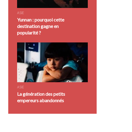
ASIE
Yunnan : pourquoi cette
destination gagne en
popularité ?
ASIE
La génération des petits
empereurs abandonnés