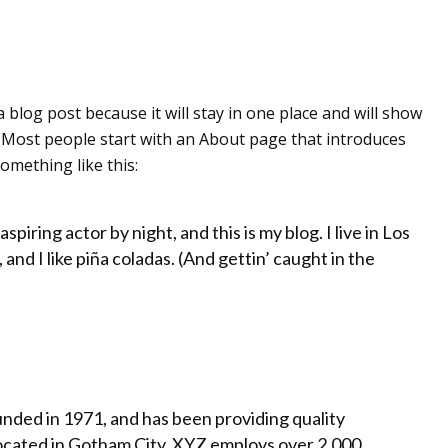
a blog post because it will stay in one place and will show
. Most people start with an About page that introduces
something like this:
piring actor by night, and this is my blog. I live in Los
nd I like piña coladas. (And gettin’ caught in the
ed in 1971, and has been providing quality
Located in Gotham City, XYZ employs over 2,000