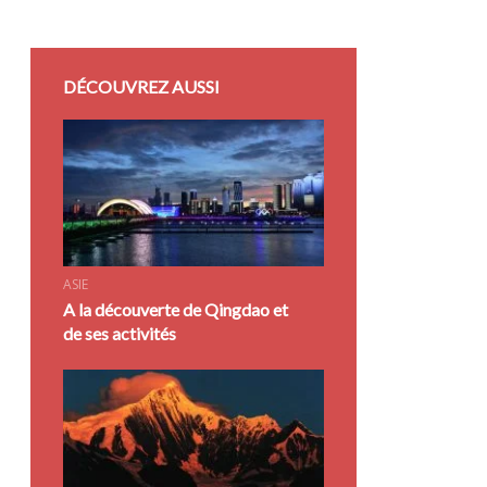
DÉCOUVREZ AUSSI
ASIE
A la découverte de Qingdao et
de ses activités