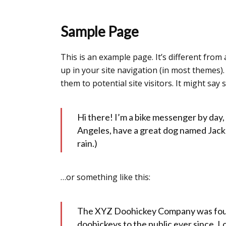
Sample Page
This is an example page. It’s different from 
up in your site navigation (in most themes)
them to potential site visitors. It might say 
Hi there! I’m a bike messenger by day, as
Angeles, have a great dog named Jack, a
rain.)
…or something like this:
The XYZ Doohickey Company was found
doohickeys to the public ever since. 