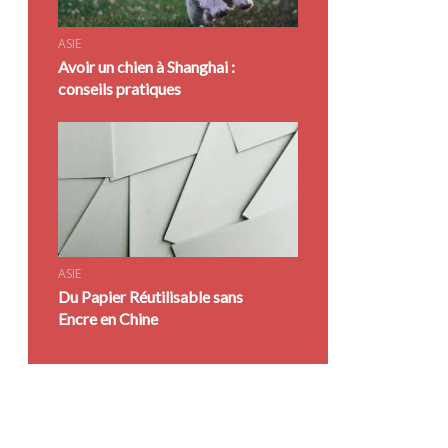
ASIE
Avoir un chien à Shanghai :
conseils pratiques
ASIE
Du Papier Réutilisable sans
Encre en Chine