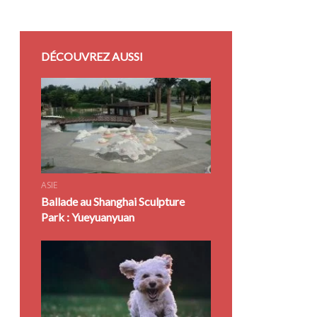
DÉCOUVREZ AUSSI
ASIE
Ballade au Shanghai Sculpture
Park : Yueyuanyuan