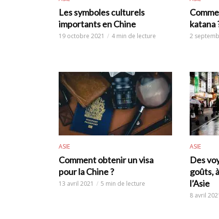
Les symboles culturels
Comment
importants en Chine
katana 
19 octobre 2021
4 min de lecture
2 septemb
ASIE
ASIE
Comment obtenir un visa
Des voy
pour la Chine ?
goûts, 
l’Asie
13 avril 2021
5 min de lecture
8 avril 202