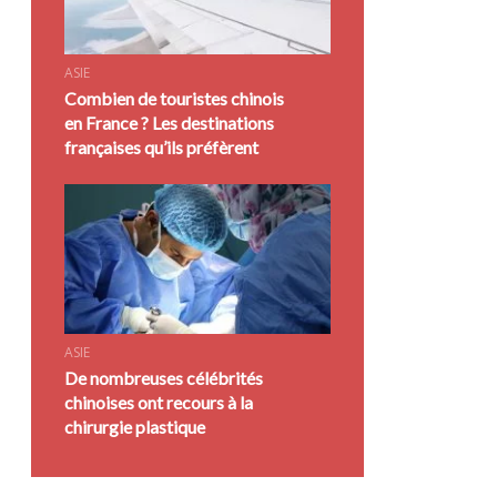
ASIE
Combien de touristes chinois
en France ? Les destinations
françaises qu’ils préfèrent
ASIE
De nombreuses célébrités
chinoises ont recours à la
chirurgie plastique