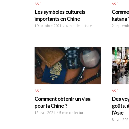
ASIE
ASIE
Les symboles culturels
Comment
importants en Chine
katana 
19 octobre 2021
4 min de lecture
2 septemb
ASIE
ASIE
Comment obtenir un visa
Des voy
pour la Chine ?
goûts, 
l’Asie
13 avril 2021
5 min de lecture
8 avril 202