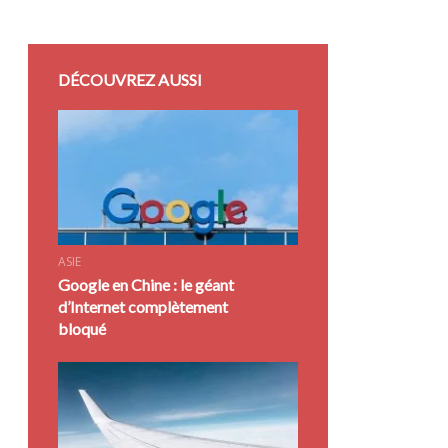
DÉCOUVREZ AUSSI
ASIE
Google en Chine : le géant
d’Internet complètement
bloqué